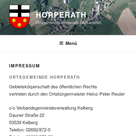
Zum
Inhalt
HORPERATH
springen
Ortsgemeinde Horperath (Vulkaneifel)
Menü
IMPRESSUM
ORTSGEMEINDE HORPERATH
Gebietskörperschaft des öffentlichen Rechts
vertreten durch den Ortsbürgermeister Heinz-Peter Reuter
c/o Verbandsgemeindeverwaltung Kelberg
Dauner Straße 22
53539 Kelberg
Telefon: 02692/872-0