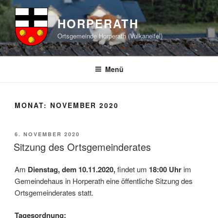
Zum
Inhalt
HORPERATH
springen
Ortsgemeinde Horperath (Vulkaneifel)
Menü
MONAT:
NOVEMBER 2020
VERÖFFENTLICHT
6. NOVEMBER 2020
AM
Sitzung des Ortsgemeinderates
Am
Dienstag, dem 10.11.2020,
findet um
18:00 Uhr
im
Gemeindehaus in Horperath eine öffentliche Sitzung des
Ortsgemeinderates statt.
Tagesordnung: