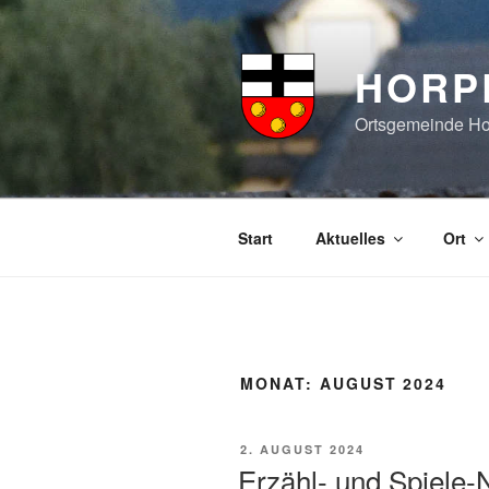
Zum
Inhalt
springen
HORP
Ortsgemeinde Hor
Start
Aktuelles
Ort
MONAT:
AUGUST 2024
VERÖFFENTLICHT
2. AUGUST 2024
AM
Erzähl- und Spiele-