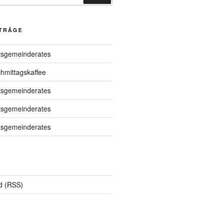
ITRÄGE
tsgemeinderates
chmittagskaffee
tsgemeinderates
tsgemeinderates
tsgemeinderates
d (RSS)