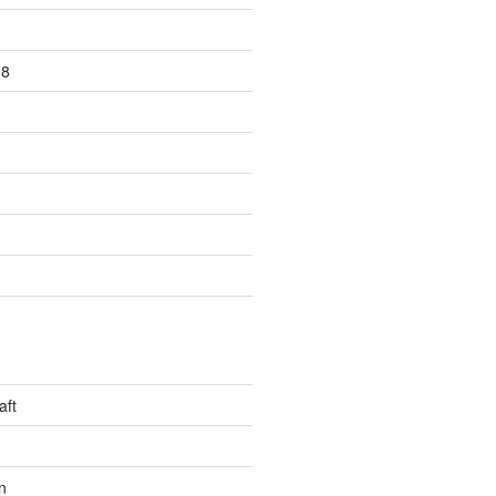
18
aft
n