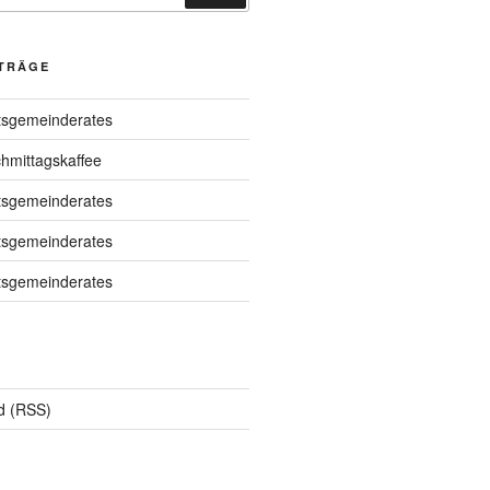
ITRÄGE
tsgemeinderates
chmittagskaffee
tsgemeinderates
tsgemeinderates
tsgemeinderates
d (RSS)