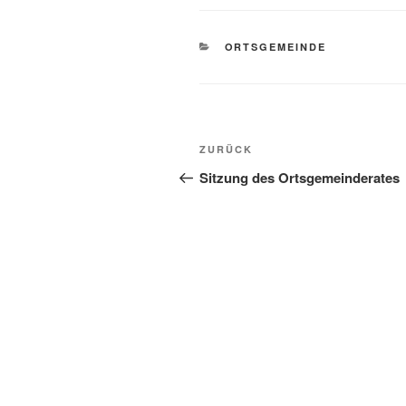
KATEGORIEN
ORTSGEMEINDE
Beitragsnavigation
Vorheriger
ZURÜCK
Beitrag
Sitzung des Ortsgemeinderates