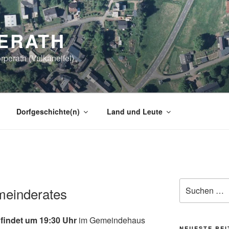
ERATH
perath (Vulkaneifel)
Dorfgeschichte(n)
Land und Leute
Suchen
meinderates
nach:
 findet um 19:30 Uhr
im Gemeindehaus
NEUESTE BE