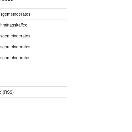
tsgemeinderates
chmittagskaffee
tsgemeinderates
tsgemeinderates
tsgemeinderates
d (RSS)