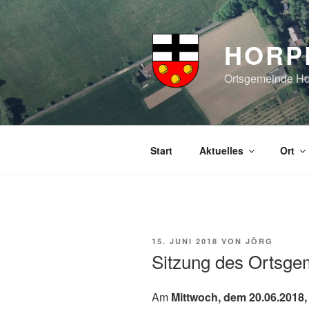
Zum
Inhalt
springen
HORP
Ortsgemeinde Hor
Start
Aktuelles
Ort
VERÖFFENTLICHT
15. JUNI 2018
VON
JÖRG
AM
Sitzung des Ortsge
Am
Mittwoch, dem 20.06.2018,