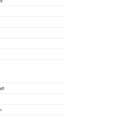
18
aft
n