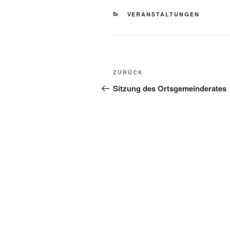
KATEGORIEN
VERANSTALTUNGEN
Beitragsnavigation
Vorheriger
ZURÜCK
Beitrag
Sitzung des Ortsgemeinderates