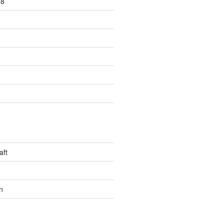
18
aft
n