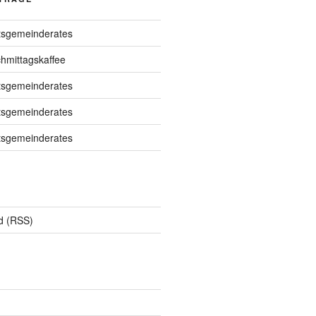
tsgemeinderates
chmittagskaffee
tsgemeinderates
tsgemeinderates
tsgemeinderates
d (RSS)