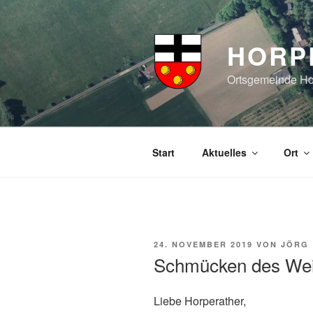
Zum
Inhalt
springen
HORP
Ortsgemeinde Hor
Start
Aktuelles
Ort
VERÖFFENTLICHT
24. NOVEMBER 2019
VON
JÖRG
AM
Schmücken des We
Liebe Horperather,