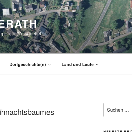
ERATH
perath (Vulkaneifel)
Dorfgeschichte(n)
Land und Leute
Suchen
ihnachtsbaumes
nach:
NEUESTE BE