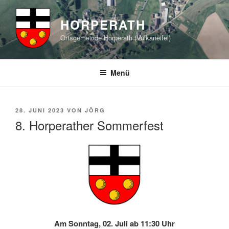
Zum
Inhalt
HORPERATH
springen
Ortsgemeinde Horperath (Vulkaneifel)
Menü
VERÖFFENTLICHT
28. JUNI 2023
VON
JÖRG
AM
8. Horperather Sommerfest
Am Sonntag, 02. Juli ab 11:30 Uhr