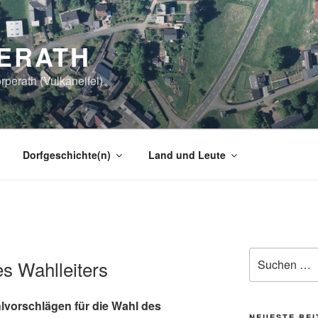
ERATH
perath (Vulkaneifel)
Dorfgeschichte(n)
Land und Leute
Suchen
 Wahlleiters
nach:
lvorschlägen für die Wahl des
NEUESTE BE