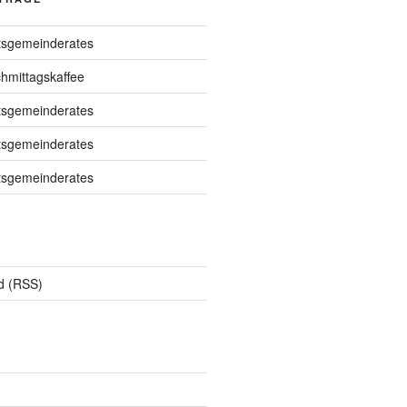
tsgemeinderates
chmittagskaffee
tsgemeinderates
tsgemeinderates
tsgemeinderates
d (RSS)