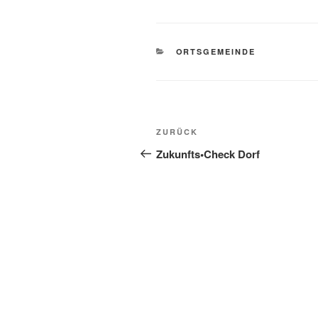
KATEGORIEN
ORTSGEMEINDE
Beitragsnavigation
Vorheriger
ZURÜCK
Beitrag
Zukunfts•Check Dorf