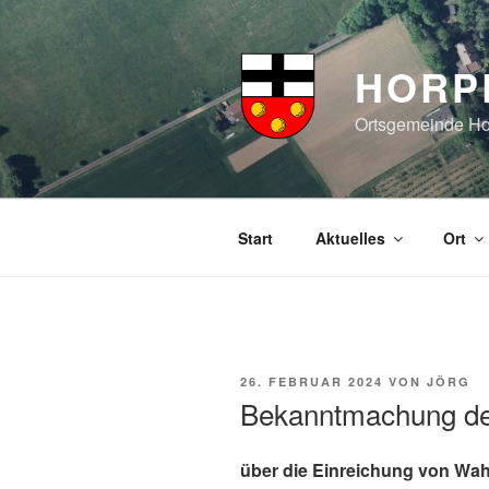
Zum
Inhalt
springen
HORP
Ortsgemeinde Hor
Start
Aktuelles
Ort
VERÖFFENTLICHT
26. FEBRUAR 2024
VON
JÖRG
AM
Bekanntmachung des
über die Einreichung von Wah