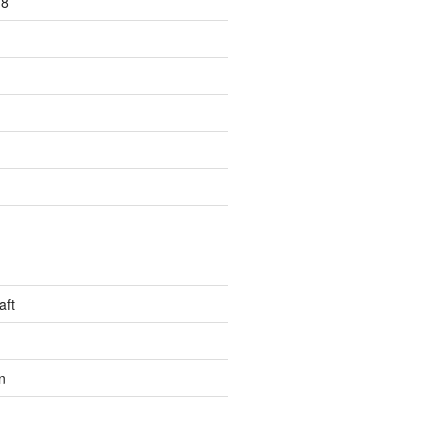
18
aft
n