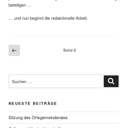
beteiligen …
… und nun beginnt die redaktionelle Arbeit.
Seitennummerierung
Vorherige
Seite
8
Seite
der
Beiträge
Suchen
Suche
nach:
NEUESTE BEITRÄGE
Sitzung des Ortsgemeinderates