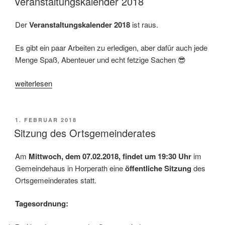
Veranstaltungskalender 2018
Der
Veranstaltungskalender 2018
ist raus.
Es gibt ein paar Arbeiten zu erledigen, aber dafür auch jede
Menge Spaß, Abenteuer und echt fetzige Sachen 😎
„Veranstaltungskalender
weiterlesen
2018“
VERÖFFENTLICHT
1. FEBRUAR 2018
AM
Sitzung des Ortsgemeinderates
Am
Mittwoch, dem 07.02.2018, findet um 19:30 Uhr
im
Gemeindehaus in Horperath eine
öffentliche Sitzung
des
Ortsgemeinderates statt.
Tagesordnung: