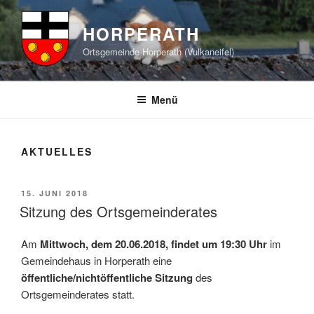
Zum
Inhalt
HORPERATH
springen
Ortsgemeinde Horperath (Vulkaneifel)
Menü
AKTUELLES
VERÖFFENTLICHT
15. JUNI 2018
AM
Sitzung des Ortsgemeinderates
Am
Mittwoch, dem 20.06.2018, findet um 19:30 Uhr
im
Gemeindehaus in Horperath eine
öffentliche/nichtöffentliche Sitzung
des
Ortsgemeinderates statt.