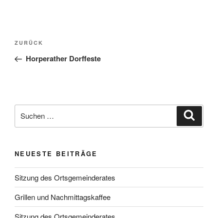
Beitragsnavigation
Vorheriger
ZURÜCK
Beitrag
Horperather Dorffeste
Suchen
Suche
nach:
NEUESTE BEITRÄGE
Sitzung des Ortsgemeinderates
Grillen und Nachmittagskaffee
Sitzung des Ortsgemeinderates