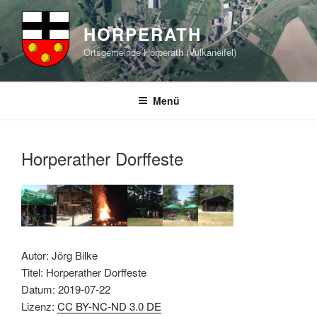
Zum
Inhalt
HORPERATH
springen
Ortsgemeinde Horperath (Vulkaneifel)
Menü
Horperather Dorffeste
Autor: Jörg Bilke
Titel: Horperather Dorffeste
Datum: 2019-07-22
Lizenz:
CC BY-NC-ND 3.0 DE