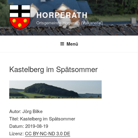
Zum
Inhalt
HORPERATH
springen
Ortsgemeinde Horperath (Vulkaneifel)
Menü
Kastelberg im Spätsommer
Autor: Jörg Bilke
Titel: Kastelberg im Spätsommer
Datum: 2019-08-19
Lizenz:
CC BY-NC-ND 3.0 DE