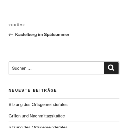
Beitragsnavigation
Vorheriger
ZURÜCK
Beitrag
Kastelberg im Spätsommer
Suchen
Suche
nach:
NEUESTE BEITRÄGE
Sitzung des Ortsgemeinderates
Grillen und Nachmittagskaffee
Sitzung des Ortsgemeinderates