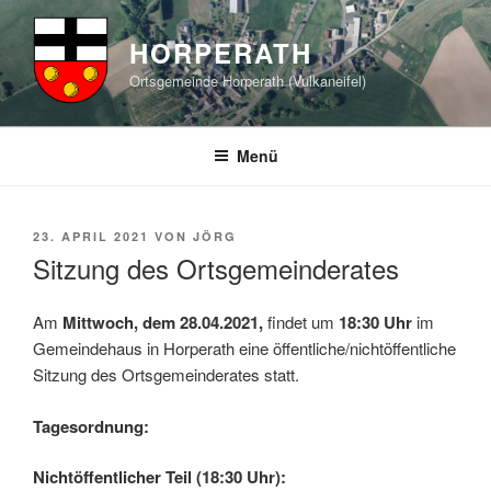
Zum
Inhalt
HORPERATH
springen
Ortsgemeinde Horperath (Vulkaneifel)
Menü
VERÖFFENTLICHT
23. APRIL 2021
VON
JÖRG
AM
Sitzung des Ortsgemeinderates
Am
Mittwoch, dem 28.04.2021,
findet um
18:30 Uhr
im
Gemeindehaus in Horperath eine öffentliche/nichtöffentliche
Sitzung des Ortsgemeinderates statt.
Tagesordnung:
Nichtöffentlicher Teil (18:30 Uhr):