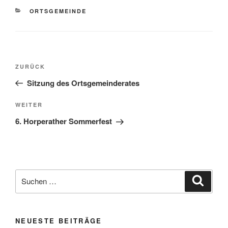
KATEGORIEN
ORTSGEMEINDE
Beitragsnavigation
Vorheriger
ZURÜCK
Beitrag
Sitzung des Ortsgemeinderates
Nächster
WEITER
Beitrag
6. Horperather Sommerfest
Suchen
Suche
nach:
NEUESTE BEITRÄGE